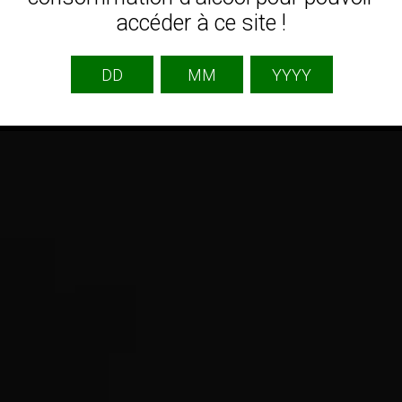
accéder à ce site !
Laisser un commentaire
Votre adresse e-mail ne sera pas publiée.
Les
champs obligatoires sont indiqués avec
*
Commentaire
*